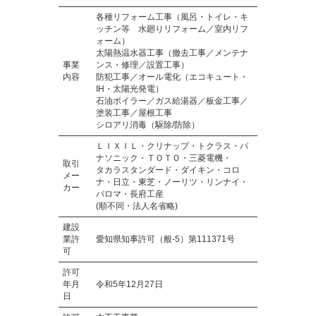
各種リフォーム工事（風呂・トイレ・キ
ッチン等 水廻りリフォーム／室内リフ
ォーム）
太陽熱温水器工事（撤去工事／メンテナ
事業
ンス・修理／設置工事）
内容
防犯工事／オール電化（エコキュート・
IH・太陽光発電）
石油ボイラー／ガス給湯器／板金工事／
塗装工事／屋根工事
シロアリ消毒（駆除/防除）
ＬＩＸＩＬ・クリナップ・トクラス・パ
ナソニック・ＴＯＴＯ・三菱電機・
取引
タカラスタンダード・ダイキン・コロ
メー
ナ・日立・東芝・ノーリツ・リンナイ・
カー
パロマ・長府工産
(順不同・法人名省略)
建設
業許
愛知県知事許可（般-5）第111371号
可
許可
年月
令和5年12月27日
日