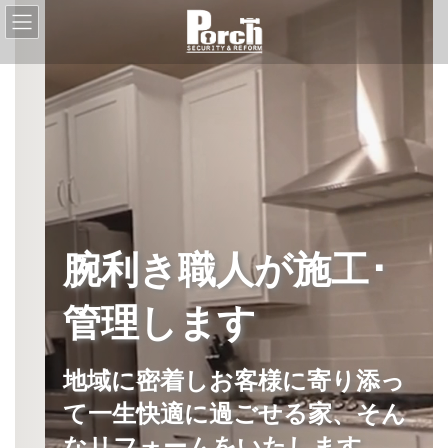
コ
ナ
ン
ビ
テ
ゲ
ン
ー
ツ
シ
へ
ョ
ス
ン
キ
に
ッ
移
プ
動
腕利き職人が施工･
管理します
地域に密着しお客様に寄り添っ
て一生快適に過ごせる家、そん
なリフォームをいたします