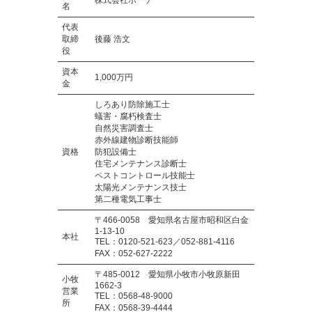
名
代表
取締
後藤 浩文
役
資本
1,000万円
金
しろあり防除施工士
蟻害・腐朽検査士
自然災害調査士
赤外線建物診断技能師
資格
防犯設備士
住宅メンテナンス診断士
ペストコントロール技能士
太陽光メンテナンス技士
第二種電気工事士
〒466-0058 愛知県名古屋市昭和区白金
1-13-10
本社
TEL：0120-521-623／052-881-4116
FAX：052-627-2222
〒485-0012 愛知県小牧市小牧原新田
小牧
1662-3
営業
TEL：0568-48-9000
所
FAX：0568-39-4444